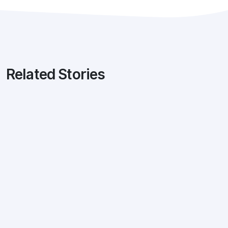
Related Stories
Marketing
28 mai 2017
Docker : C’est quoi et à quoi ça sert ?