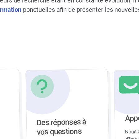
urs de recherche étant en constante évolution, il 
ormation
ponctuelles afin de présenter les nouvell
Appo
Des réponses à
vos questions
Nous 
d'imp