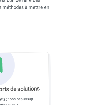
est bon de faire des
es méthodes à mettre en
rts de solutions
attachons beaucoup
ortance aux