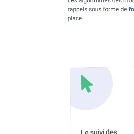
Les algorithmes des mote
rappels sous forme de
f
place.
Le suivi des