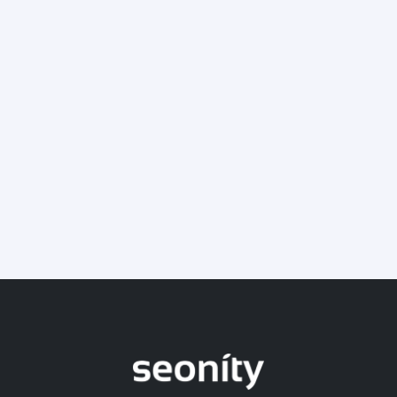
by
Aurélien Sacaze
Guide netlinking
Outils SEO
28 mai 2018
Les meilleurs outils pour analyser les
backlinks
by
Aurélien Sacaze