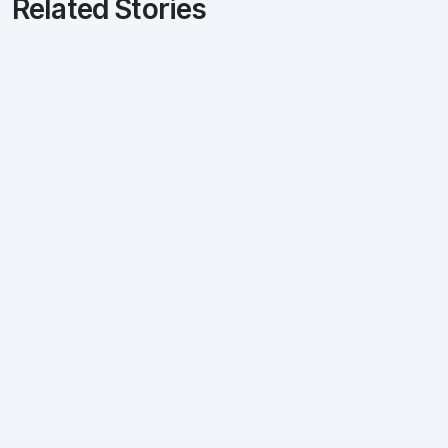
Related Stories
Conseils SEO
1 avril 2019
Comment j’ai gagné le concours Nextlevel
sous le pseudo Waka
by
Aurélien Sacaze
Conseils SEO
25 novembre 2014