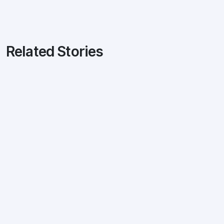
Related Stories
Marketing
13 janvier 2017
4 conseils pour optimiser ses campagnes
Adwords
by
Aurélien Sacaze