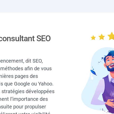
 consultant SEO
rencement, dit SEO,
 méthodes afin de vous
emières pages des
ls que Google ou Yahoo.
es stratégies développées
ment l’importance des
ensuite pour propulser